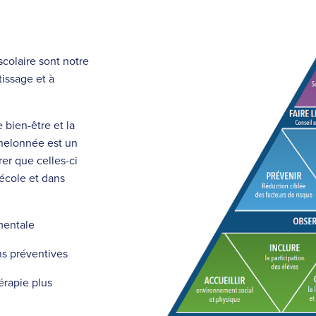
colaire sont notre
tissage et à
 bien-être et la
helonnée est un
rer que celles-ci
école et dans
 mentale
ns préventives
érapie plus