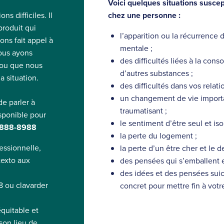
e
Voici quelques situations suscep
n
chez une personne :
s difficiles. Il
e
roduit qui
l’apparition ou la récurrence
x
ons fait appel à
mentale ;
t
nous ayons
des difficultés liées à la co
e
, ou que nous
d’autres substances ;
r
a situation.
des difficultés dans vos relati
n
un changement de vie impor
de parler à
e
traumatisant ;
sponible pour
le sentiment d’être seul et iso
-888-8988
la perte du logement ;
essionnelle,
la perte d’un être cher et le de
texto aux
des pensées qui s’emballent et
.
des idées et des pensées suic
 ou clavarder
concret pour mettre fin à votre
équitable et
son lieu de