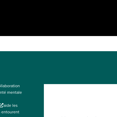
ollaboration
santé mentale
L
aide les
s entourent