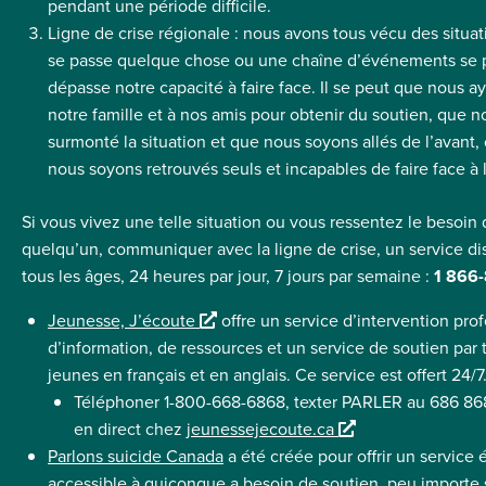
x
pendant une période difficile.
t
Ligne de crise régionale : nous avons tous vécu des situation
e
se passe quelque chose ou une chaîne d’événements se p
r
dépasse notre capacité à faire face. Il se peut que nous ay
n
notre famille et à nos amis pour obtenir du soutien, que 
e
surmonté la situation et que nous soyons allés de l’avant
nous soyons retrouvés seuls et incapables de faire face à l
Si vous vivez une telle situation ou vous ressentez le besoin 
quelqu’un, communiquer avec la ligne de crise, un service di
tous les âges, 24 heures par jour, 7 jours par semaine
:
1 866
L
Jeunesse, J’écoute
offre un service d’intervention prof
i
d’information, de ressources et un service de soutien par 
e
jeunes en français et en anglais. Ce service est offert 24/7
n
Téléphoner 1-800-668-6868, texter PARLER au 686 868
e
L
en direct chez
jeunessejecoute.ca
x
i
Parlons suicide Canada
a été créée pour offrir un service 
t
e
accessible à quiconque a besoin de soutien, peu importe 