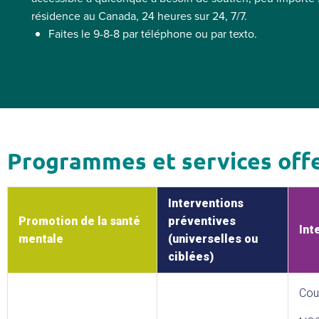
e
n
résidence au Canada, 24 heures sur 24, 7/7.
r
e
Faites le 9-8-8 par téléphone ou par texto.
n
x
e
t
e
r
n
e
Programmes et services off
Interventions
Promotion de la santé
préventives
Int
mentale
(universelles ou
ciblées)
Cou