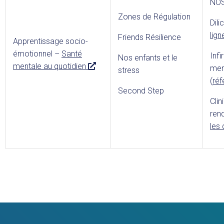
NOS
Zones de Régulation
Dil
lign
Friends Résilience
Apprentissage socio-
émotionnel –
Santé
Infi
Nos enfants et le
L
mentale au quotidien
men
stress
i
(
réf
e
Second Step
Clin
n
ren
e
les 
x
t
e
r
n
e