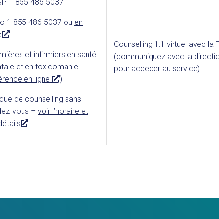
P 1 855 486-5037
ico 1 855 486-5037 ou
en
L
e
Counselling 1:1 virtuel avec la
i
rmières et infirmiers en santé
(communiquez avec la directio
e
tale et en toxicomanie
pour accéder au service)
n
L
érence en ligne
)
e
i
x
ique de counselling sans
e
t
dez-vous –
voir l’horaire et
n
e
L
détails
e
r
i
x
n
e
t
e
n
e
e
r
x
n
t
e
e